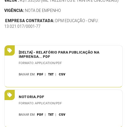
VALOR :
R$1.335,00 (MIL TREZENTOS E TRINTA E CINCO REAIS)
VIGÊNCIA:
NOTA DE EMPENHO
EMPRESA CONTRATADA:
DPM EDUCAÇÃO - CNPJ:
13.021.017/0001-77
[DELTA] - RELATÓRIO PARA PUBLICAÇÃO NA
IMPRENSA... PDF
FORMATO: APPLICATION/PDF
BAIXAR EM:
PDF
|
TXT
|
CSV
NOTORIA.PDF
FORMATO: APPLICATION/PDF
BAIXAR EM:
PDF
|
TXT
|
CSV