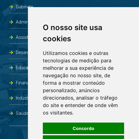
Gabinete
Administração e Planejamento
O nosso site usa
cookies
Assistência Social e Habitação
Desenvolvimento e Obras
Utilizamos cookies e outras
tecnologias de medição para
melhorar a sua experiência de
Educação, Cultura, Desporto, Lazer e Turismo
navegação no nosso site, de
forma a mostrar conteúdo
Finanças
personalizado, anúncios
direcionados, analisar o tráfego
Indústria, Comércio, Agricultura e Meio Ambiente
do site e entender de onde vêm
os visitantes.
Saúde
Concordo