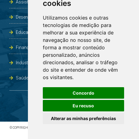
cookies
Assistência Social e Habitação
Desenvolvimento e Obras
Utilizamos cookies e outras
tecnologias de medição para
melhorar a sua experiência de
Educação, Cultura, Desporto, Lazer e Turismo
navegação no nosso site, de
forma a mostrar conteúdo
Finanças
personalizado, anúncios
direcionados, analisar o tráfego
Indústria, Comércio, Agricultura e Meio Ambiente
do site e entender de onde vêm
os visitantes.
Saúde
Concordo
Eu recuso
Alterar as minhas preferências
© COPYRIGHT 2026 - TODOS OS DIREITOS RESERVADOS À PREFEITURA DE BOA VISTA DO
INCRA/RS