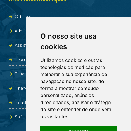
Gabinete
Administração e Planejamento
O nosso site usa
cookies
Assistência Social e Habitação
Desenvolvimento e Obras
Utilizamos cookies e outras
tecnologias de medição para
melhorar a sua experiência de
Educação, Cultura, Desporto, Lazer e Turismo
navegação no nosso site, de
forma a mostrar conteúdo
Finanças
personalizado, anúncios
direcionados, analisar o tráfego
Indústria, Comércio, Agricultura e Meio Ambiente
do site e entender de onde vêm
os visitantes.
Saúde