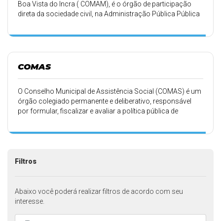
Boa Vista do Incra ( COMAM), é o órgão de participação
direta da sociedade civil, na Administração Pública Pública
Municipal de carácter deliberativo.
COMAS
O Conselho Municipal de Assistência Social (COMAS) é um
órgão colegiado permanente e deliberativo, responsável
por formular, fiscalizar e avaliar a política pública de
assistência social no município. Composto paritariamente
por representantes do governo e da sociedade civil
(usuários e entidades), o COMAS atua na aprovação do
Plano de Assistência Social e no monitoramento de
recursos, garantindo a participação popular e a qualidade
Filtros
dos serviços.
Abaixo você poderá realizar filtros de acordo com seu
interesse.