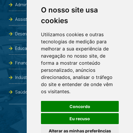
Administração e Planejamento
O nosso site usa
cookies
Assistência Social e Habitação
Desenvolvimento e Obras
Utilizamos cookies e outras
tecnologias de medição para
melhorar a sua experiência de
Educação, Cultura, Desporto, Lazer e Turismo
navegação no nosso site, de
forma a mostrar conteúdo
Finanças
personalizado, anúncios
direcionados, analisar o tráfego
Indústria, Comércio, Agricultura e Meio Ambiente
do site e entender de onde vêm
os visitantes.
Saúde
Concordo
Eu recuso
Alterar as minhas preferências