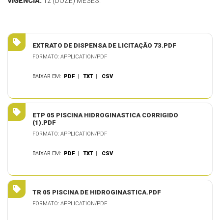
VIGÊNCIA:
12 (DOZE) MESES.
EXTRATO DE DISPENSA DE LICITAÇÃO 73.PDF
FORMATO: APPLICATION/PDF
BAIXAR EM:
PDF
|
TXT
|
CSV
ETP 05 PISCINA HIDROGINASTICA CORRIGIDO
(1).PDF
FORMATO: APPLICATION/PDF
BAIXAR EM:
PDF
|
TXT
|
CSV
TR 05 PISCINA DE HIDROGINASTICA.PDF
FORMATO: APPLICATION/PDF