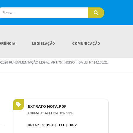
ARÊNCIA
LEGISLAÇÃO
COMUNICAÇÃO
/2026 FUNDAMENTAÇÃO LEGAL: ART.75, INCISO II DA LEI N° 14.133/21.
EXTRATO NOTA.PDF
FORMATO: APPLICATION/PDF
BAIXAR EM:
PDF
|
TXT
|
CSV