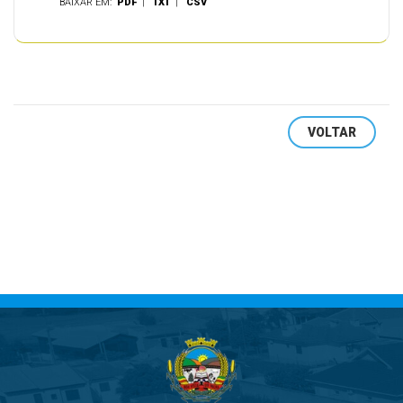
BAIXAR EM:
PDF
|
TXT
|
CSV
VOLTAR