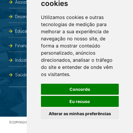
cookies
Assistência Social e Habitação
Desenvolvimento e Obras
Utilizamos cookies e outras
tecnologias de medição para
melhorar a sua experiência de
Educação, Cultura, Desporto, Lazer e Turismo
navegação no nosso site, de
forma a mostrar conteúdo
Finanças
personalizado, anúncios
direcionados, analisar o tráfego
Indústria, Comércio, Agricultura e Meio Ambiente
do site e entender de onde vêm
os visitantes.
Saúde
Concordo
Eu recuso
Alterar as minhas preferências
© COPYRIGHT 2026 - TODOS OS DIREITOS RESERVADOS À PREFEITURA DE BOA VISTA DO
INCRA/RS