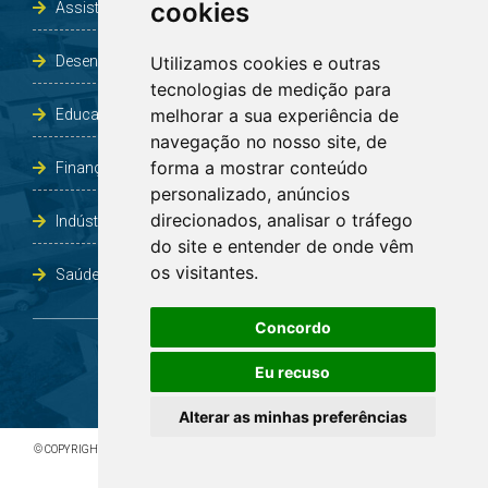
cookies
Assistência Social e Habitação
Desenvolvimento e Obras
Utilizamos cookies e outras
tecnologias de medição para
melhorar a sua experiência de
Educação, Cultura, Desporto, Lazer e Turismo
navegação no nosso site, de
forma a mostrar conteúdo
Finanças
personalizado, anúncios
direcionados, analisar o tráfego
Indústria, Comércio, Agricultura e Meio Ambiente
do site e entender de onde vêm
os visitantes.
Saúde
Concordo
Eu recuso
Alterar as minhas preferências
© COPYRIGHT 2026 - TODOS OS DIREITOS RESERVADOS À PREFEITURA DE BOA VISTA DO
INCRA/RS