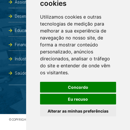
cookies
Assistência Social e Habitação
Desenvolvimento e Obras
Utilizamos cookies e outras
tecnologias de medição para
melhorar a sua experiência de
Educação, Cultura, Desporto, Lazer e Turismo
navegação no nosso site, de
forma a mostrar conteúdo
Finanças
personalizado, anúncios
direcionados, analisar o tráfego
Indústria, Comércio, Agricultura e Meio Ambiente
do site e entender de onde vêm
os visitantes.
Saúde
Concordo
Eu recuso
Alterar as minhas preferências
© COPYRIGHT 2026 - TODOS OS DIREITOS RESERVADOS À PREFEITURA DE BOA VISTA DO
INCRA/RS