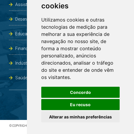
cookies
Assistência Social e Habitação
Desenvolvimento e Obras
Utilizamos cookies e outras
tecnologias de medição para
melhorar a sua experiência de
Educação, Cultura, Desporto, Lazer e Turismo
navegação no nosso site, de
forma a mostrar conteúdo
Finanças
personalizado, anúncios
direcionados, analisar o tráfego
Indústria, Comércio, Agricultura e Meio Ambiente
do site e entender de onde vêm
os visitantes.
Saúde
Concordo
Eu recuso
Alterar as minhas preferências
© COPYRIGHT 2026 - TODOS OS DIREITOS RESERVADOS À PREFEITURA DE BOA VISTA DO
INCRA/RS