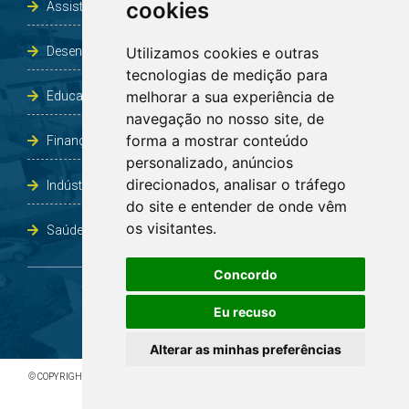
cookies
Assistência Social e Habitação
Desenvolvimento e Obras
Utilizamos cookies e outras
tecnologias de medição para
melhorar a sua experiência de
Educação, Cultura, Desporto, Lazer e Turismo
navegação no nosso site, de
forma a mostrar conteúdo
Finanças
personalizado, anúncios
direcionados, analisar o tráfego
Indústria, Comércio, Agricultura e Meio Ambiente
do site e entender de onde vêm
os visitantes.
Saúde
Concordo
Eu recuso
Alterar as minhas preferências
© COPYRIGHT 2026 - TODOS OS DIREITOS RESERVADOS À PREFEITURA DE BOA VISTA DO
INCRA/RS