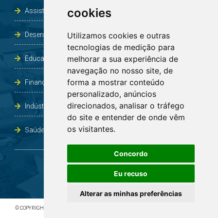
cookies
Assistência Social e Habitação
Desenvolvimento e Obras
Utilizamos cookies e outras
tecnologias de medição para
melhorar a sua experiência de
Educação, Cultura, Desporto, Lazer e Turismo
navegação no nosso site, de
forma a mostrar conteúdo
Finanças
personalizado, anúncios
direcionados, analisar o tráfego
Indústria, Comércio, Agricultura e Meio Ambiente
do site e entender de onde vêm
os visitantes.
Saúde
Concordo
Eu recuso
Alterar as minhas preferências
© COPYRIGHT 2026 - TODOS OS DIREITOS RESERVADOS À PREFEITURA DE BOA VISTA DO
INCRA/RS