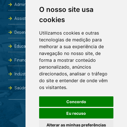
Administração e Planejamento
O nosso site usa
cookies
Assistência Social e Habitação
Desenvolvimento e Obras
Utilizamos cookies e outras
tecnologias de medição para
melhorar a sua experiência de
Educação, Cultura, Desporto, Lazer e Turismo
navegação no nosso site, de
forma a mostrar conteúdo
Finanças
personalizado, anúncios
direcionados, analisar o tráfego
Indústria, Comércio, Agricultura e Meio Ambiente
do site e entender de onde vêm
os visitantes.
Saúde
Concordo
Eu recuso
Alterar as minhas preferências