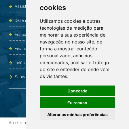
cookies
Assistência Social e Habitação
Desenvolvimento e Obras
Utilizamos cookies e outras
tecnologias de medição para
melhorar a sua experiência de
Educação, Cultura, Desporto, Lazer e Turismo
navegação no nosso site, de
forma a mostrar conteúdo
Finanças
personalizado, anúncios
direcionados, analisar o tráfego
Indústria, Comércio, Agricultura e Meio Ambiente
do site e entender de onde vêm
os visitantes.
Saúde
Concordo
Eu recuso
Alterar as minhas preferências
© COPYRIGHT 2026 - TODOS OS DIREITOS RESERVADOS À PREFEITURA DE BOA VISTA DO
INCRA/RS