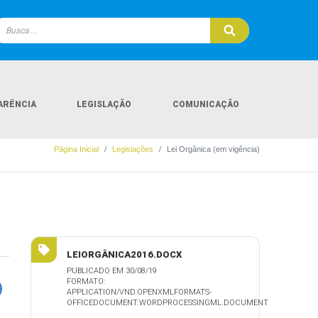
ARÊNCIA
LEGISLAÇÃO
COMUNICAÇÃO
Página Inicial
Legislações
Lei Orgânica (em vigência)
LEIORGÂNICA2016.DOCX
PUBLICADO EM 30/08/19
FORMATO:
APPLICATION/VND.OPENXMLFORMATS-
OFFICEDOCUMENT.WORDPROCESSINGML.DOCUMENT