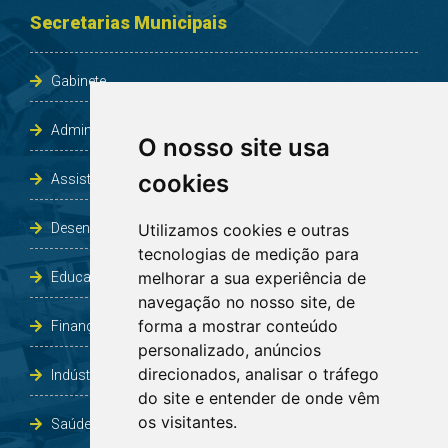
Secretarias Municipais
Gabinete
Administração e Planejamento
O nosso site usa
cookies
Assistência Social e Habitação
Desenvolvimento e Obras
Utilizamos cookies e outras
tecnologias de medição para
melhorar a sua experiência de
Educação, Cultura, Desporto, Lazer e Turismo
navegação no nosso site, de
forma a mostrar conteúdo
Finanças
personalizado, anúncios
direcionados, analisar o tráfego
Indústria, Comércio, Agricultura e Meio Ambiente
do site e entender de onde vêm
os visitantes.
Saúde