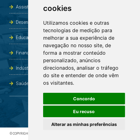
cookies
Assistência Social e Habitação
Desenvolvimento e Obras
Utilizamos cookies e outras
tecnologias de medição para
melhorar a sua experiência de
Educação, Cultura, Desporto, Lazer e Turismo
navegação no nosso site, de
forma a mostrar conteúdo
Finanças
personalizado, anúncios
direcionados, analisar o tráfego
Indústria, Comércio, Agricultura e Meio Ambiente
do site e entender de onde vêm
os visitantes.
Saúde
Concordo
Eu recuso
Alterar as minhas preferências
© COPYRIGHT 2026 - TODOS OS DIREITOS RESERVADOS À PREFEITURA DE BOA VISTA DO
INCRA/RS