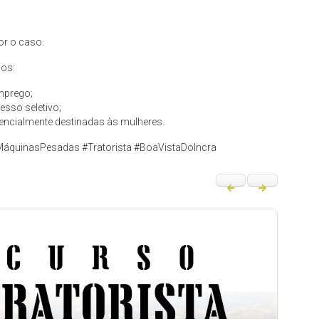
or o caso.
ios:
mprego;
esso seletivo;
rencialmente destinadas às mulheres.
MáquinasPesadas #Tratorista #BoaVistaDoIncra