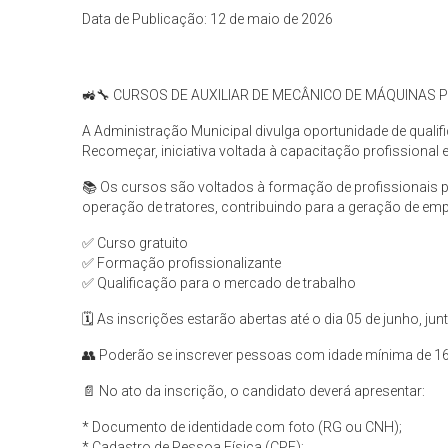
Data de Publicação: 12 de maio de 2026
🚜🔧 CURSOS DE AUXILIAR DE MECÂNICO DE MÁQUINAS 
A Administração Municipal divulga oportunidade de qualif
Recomeçar, iniciativa voltada à capacitação profissional 
📚 Os cursos são voltados à formação de profissionais
operação de tratores, contribuindo para a geração de emp
✅ Curso gratuito
✅ Formação profissionalizante
✅ Qualificação para o mercado de trabalho
🗓️ As inscrições estarão abertas até o dia 05 de junho, jun
👥 Poderão se inscrever pessoas com idade mínima de 16
📄 No ato da inscrição, o candidato deverá apresentar:
* Documento de identidade com foto (RG ou CNH);
* Cadastro de Pessoa Física (CPF);