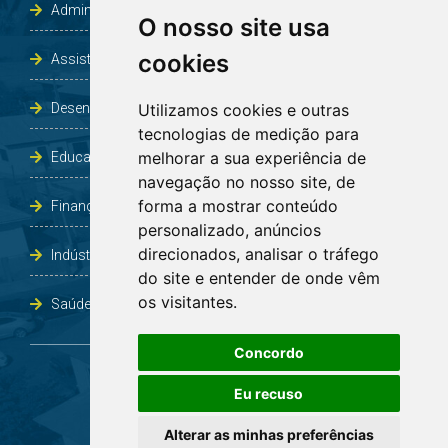
Assistência Social e Habitação
O nosso site usa
cookies
Desenvolvimento e Obras
Utilizamos cookies e outras
Educação, Cultura, Desporto, Lazer e Turismo
tecnologias de medição para
melhorar a sua experiência de
Finanças
navegação no nosso site, de
forma a mostrar conteúdo
Indústria, Comércio, Agricultura e Meio Ambiente
personalizado, anúncios
direcionados, analisar o tráfego
Saúde
do site e entender de onde vêm
os visitantes.
Concordo
Eu recuso
© COPYRIGHT 2026 - TODOS OS DIREITOS RESERVADOS À PREFEITURA DE BOA VISTA DO
Alterar as minhas preferências
INCRA/RS