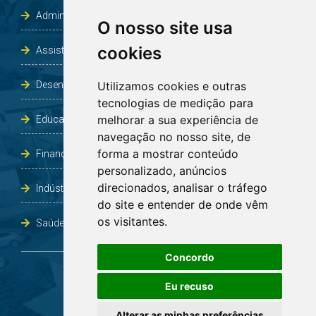
Administração e Planejamento
O nosso site usa
cookies
Assistência Social e Habitação
Desenvolvimento e Obras
Utilizamos cookies e outras
tecnologias de medição para
melhorar a sua experiência de
Educação, Cultura, Desporto, Lazer e Turismo
navegação no nosso site, de
forma a mostrar conteúdo
Finanças
personalizado, anúncios
direcionados, analisar o tráfego
Indústria, Comércio, Agricultura e Meio Ambiente
do site e entender de onde vêm
os visitantes.
Saúde
Concordo
Eu recuso
Alterar as minhas preferências