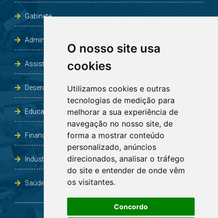
Gabinete
Administração e Planejamento
O nosso site usa
cookies
Assistência Social e Habitação
Desenvolvimento e Obras
Utilizamos cookies e outras
tecnologias de medição para
melhorar a sua experiência de
Educação, Cultura, Desporto, Lazer e Turismo
navegação no nosso site, de
forma a mostrar conteúdo
Finanças
personalizado, anúncios
direcionados, analisar o tráfego
Indústria, Comércio, Agricultura e Meio Ambiente
do site e entender de onde vêm
os visitantes.
Saúde
Concordo