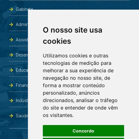
Gabinete
Administração e Planejamento
O nosso site usa
cookies
Assistência Social e Habitação
Desenvolvimento e Obras
Utilizamos cookies e outras
tecnologias de medição para
melhorar a sua experiência de
Educação, Cultura, Desporto, Lazer e Turismo
navegação no nosso site, de
forma a mostrar conteúdo
Finanças
personalizado, anúncios
direcionados, analisar o tráfego
Indústria, Comércio, Agricultura e Meio Ambiente
do site e entender de onde vêm
os visitantes.
Saúde
Concordo